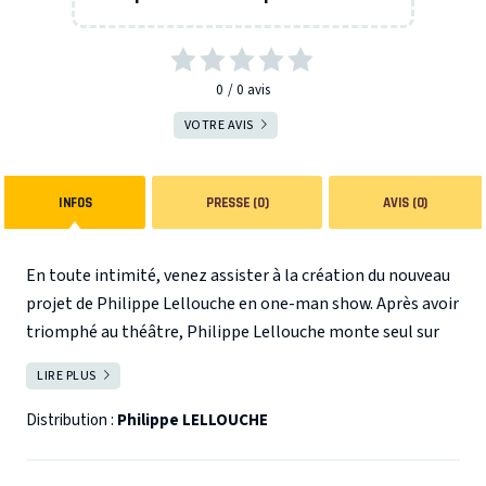
0
0
avis
VOTRE AVIS
INFOS
PRESSE (0)
AVIS (0)
En toute intimité, venez assister à la création du nouveau
projet de Philippe Lellouche en one-man show. Après avoir
triomphé au théâtre, Philippe Lellouche monte seul sur
scène, pour partager son quotidien, mais aussi sa vision de
LIRE PLUS
FERMER
la vie, du monde, sans oublier l’arrêt des slows… Avec
beaucoup de sincérité, d’humour et de bienveillance,
Distribution :
Philippe LELLOUCHE
Philippe Lellouche vous reçoit sur scène, comme à la
maison…