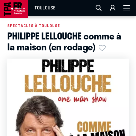
AIX-MARSEILLE
AURAY
CAEN
LA ROCHELLE
TOULOUSE
ROUEN
TOULOUSE
FESTIVAL OFF AVIGNON
SPECTACLES À TOULOUSE
PHILIPPE LELLOUCHE comme à
EN TOURNÉE
la maison (en rodage)