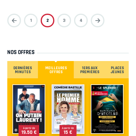
1
2
3
4
NOS OFFRES
DERNIÈRES
MEILLEURES
1ERS AUX
PLACES
MINUTES
OFFRES
PREMIÈRES
JEUNES
À partir de
À partir de
19.50 €
15 €