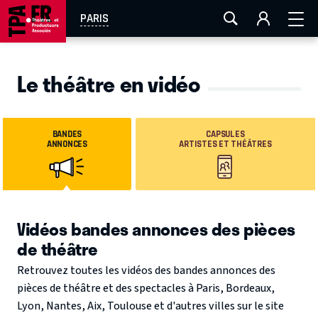
AIX-MARSEILLE
AURAY
CAEN
LA ROCHELLE
PARIS
ROUEN
TOULOUSE
FESTIVAL OFF AVIGNON
Le théâtre en vidéo
EN TOURNÉE
BANDES
CAPSULES
ANNONCES
ARTISTES ET THÉÂTRES
Vidéos bandes annonces des pièces
de théâtre
Retrouvez toutes les vidéos des bandes annonces des
pièces de théâtre et des spectacles à Paris, Bordeaux,
Lyon, Nantes, Aix, Toulouse et d'autres villes sur le site