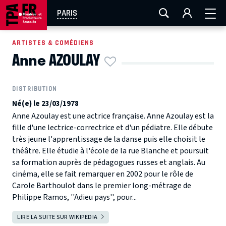
AIX-MARSEILLE
AURAY
CAEN
LA ROCHELLE
PARIS
ROUEN
TOULOUSE
FESTIVAL OFF AVIGNON
ARTISTES & COMÉDIENS
Anne AZOULAY
EN TOURNÉE
DISTRIBUTION
Né(e) le 23/03/1978
Anne Azoulay est une actrice française. Anne Azoulay est la
fille d'une lectrice-correctrice et d'un pédiatre. Elle débute
très jeune l'apprentissage de la danse puis elle choisit le
théâtre. Elle étudie à l'école de la rue Blanche et poursuit
sa formation auprès de pédagogues russes et anglais. Au
cinéma, elle se fait remarquer en 2002 pour le rôle de
Carole Barthoulot dans le premier long-métrage de
Philippe Ramos, ''Adieu pays'', pour...
LIRE LA SUITE SUR WIKIPEDIA