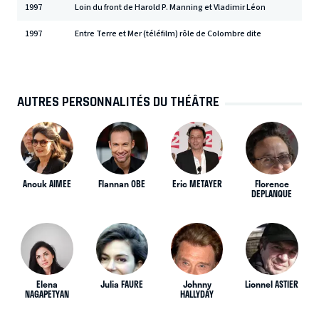
1997
Loin du front de Harold P. Manning et Vladimir Léon
1997
Entre Terre et Mer (téléfilm) rôle de Colombre dite
AUTRES PERSONNALITÉS DU THÉÂTRE
Anouk AIMEE
Flannan OBE
Eric METAYER
Florence
DEPLANQUE
Elena
Julia FAURE
Johnny
Lionnel ASTIER
NAGAPETYAN
HALLYDAY