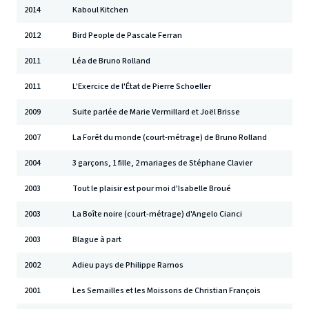
2014
Kaboul Kitchen
2012
Bird People de Pascale Ferran
2011
Léa de Bruno Rolland
2011
L'Exercice de l'État de Pierre Schoeller
2009
Suite parlée de Marie Vermillard et Joël Brisse
2007
La Forêt du monde (court-métrage) de Bruno Rolland
2004
3 garçons, 1 fille, 2 mariages de Stéphane Clavier
2003
Tout le plaisir est pour moi d'Isabelle Broué
2003
La Boîte noire (court-métrage) d'Angelo Cianci
2003
Blague à part
2002
Adieu pays de Philippe Ramos
2001
Les Semailles et les Moissons de Christian François