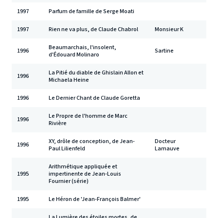
1997
Parfum de famille de Serge Moati
1997
Rien ne va plus, de Claude Chabrol
Monsieur K
Beaumarchais, l'insolent,
1996
Sartine
d'Édouard Molinaro
La Pitié du diable de Ghislain Allon et
1996
Michaela Heine
1996
Le Dernier Chant de Claude Goretta
Le Propre de l'homme de Marc
1996
Rivière
XY, drôle de conception, de Jean-
Docteur
1996
Paul Lilienfeld
Lamauve
Arithmétique appliquée et
1995
impertinente de Jean-Louis
Fournier (série)
1995
Le Héron de 'Jean-François Balmer'
La Lumière des étoiles mortes, de