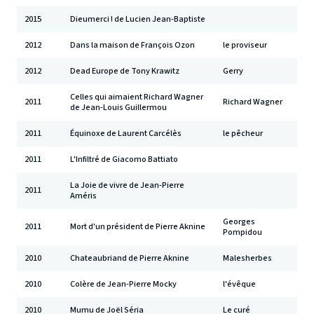
2015
Dieumerci ! de Lucien Jean-Baptiste
2012
Dans la maison de François Ozon
le proviseur
2012
Dead Europe de Tony Krawitz
Gerry
Celles qui aimaient Richard Wagner
2011
Richard Wagner
de Jean-Louis Guillermou
2011
Équinoxe de Laurent Carcélès
le pêcheur
2011
L'Infiltré de Giacomo Battiato
La Joie de vivre de Jean-Pierre
2011
Améris
Georges
2011
Mort d'un président de Pierre Aknine
Pompidou
2010
Chateaubriand de Pierre Aknine
Malesherbes
2010
Colère de Jean-Pierre Mocky
l'évêque
2010
Mumu de Joël Séria
Le curé