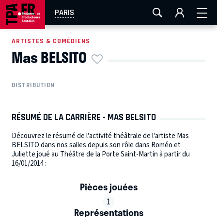
AIX-MARSEILLE
AURAY
CAEN
LA ROCHELLE
PARIS
ROUEN
TOULOUSE
FESTIVAL OFF AVIGNON
ARTISTES & COMÉDIENS
Mas BELSITO
EN TOURNÉE
DISTRIBUTION
RÉSUMÉ DE LA CARRIÈRE - MAS BELSITO
Découvrez le résumé de l'activité théâtrale de l'artiste Mas
BELSITO dans nos salles depuis son rôle dans Roméo et
Juliette joué au Théâtre de la Porte Saint-Martin à partir du
16/01/2014 :
Pièces jouées
1
Représentations