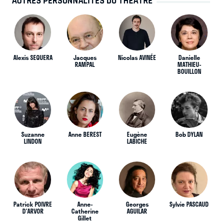
AUTRES PERSONNALITÉS DU THÉÂTRE
Alexis SEQUERA
Jacques
Nicolas AVINÉE
Danielle
RAMPAL
MATHIEU-
BOUILLON
Suzanne
Anne BEREST
Eugène
Bob DYLAN
LINDON
LABICHE
Patrick POIVRE
Anne-
Georges
Sylvie PASCAUD
D'ARVOR
Catherine
AGUILAR
Gillet