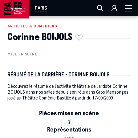
AIX-MARSEILLE
AURAY
CAEN
LA ROCHELLE
PARIS
ROUEN
TOULOUSE
FESTIVAL OFF AVIGNON
ARTISTES & COMÉDIENS
Corinne BOIJOLS
EN TOURNÉE
MISE EN SCÈNE
RÉSUMÉ DE LA CARRIÈRE - CORINNE BOIJOLS
Découvrez le résumé de l'activité théâtrale de l'artiste Corinne
BOIJOLS dans nos salles depuis son rôle dans Gros Mensonges
joué au Théâtre Comédie Bastille à partir du 17/09/2009 :
Pièces mises en scène
3
Représentations