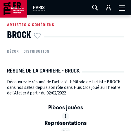
AIX-MARSEILLE
AURAY
CAEN
LA ROCHELLE
PARIS
ROUEN
TOULOUSE
FESTIVAL OFF AVIGNON
ARTISTES & COMÉDIENS
BROCK
EN TOURNÉE
DÉCOR
DISTRIBUTION
RÉSUMÉ DE LA CARRIÈRE - BROCK
Découvrez le résumé de l'activité théâtrale de l'artiste BROCK
dans nos salles depuis son rôle dans Huis Clos joué au Théâtre
de l'Atelier à partir du 02/02/2022 :
Pièces jouées
1
Représentations