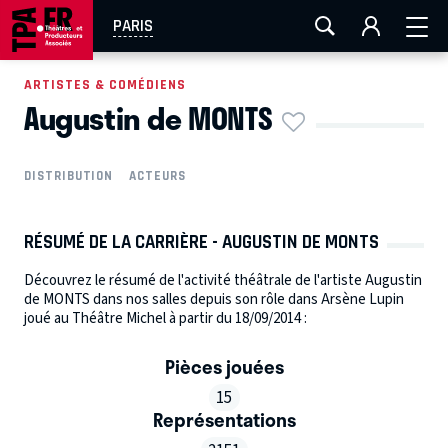
AIX-MARSEILLE
AURAY
CAEN
LA ROCHELLE
PARIS
ROUEN
TOULOUSE
FESTIVAL OFF AVIGNON
ARTISTES & COMÉDIENS
Augustin de MONTS
EN TOURNÉE
DISTRIBUTION
ACTEURS
RÉSUMÉ DE LA CARRIÈRE - AUGUSTIN DE MONTS
Découvrez le résumé de l'activité théâtrale de l'artiste Augustin
de MONTS dans nos salles depuis son rôle dans Arsène Lupin
joué au Théâtre Michel à partir du 18/09/2014 :
Pièces jouées
15
Représentations