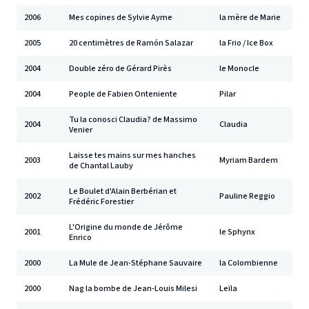
2006
Mes copines de Sylvie Ayme
la mère de Marie
2005
20 centimètres de Ramón Salazar
la Frio / Ice Box
2004
Double zéro de Gérard Pirès
le Monocle
2004
People de Fabien Onteniente
Pilar
Tu la conosci Claudia? de Massimo
2004
Claudia
Venier
Laisse tes mains sur mes hanches
2003
Myriam Bardem
de Chantal Lauby
Le Boulet d'Alain Berbérian et
2002
Pauline Reggio
Frédéric Forestier
L'Origine du monde de Jérôme
2001
le Sphynx
Enrico
2000
La Mule de Jean-Stéphane Sauvaire
la Colombienne
2000
Nag la bombe de Jean-Louis Milesi
Leïla