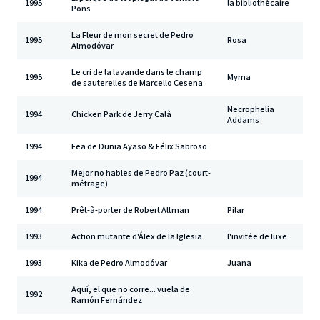
1995
la bibliothécaire
Pons
La Fleur de mon secret de Pedro
1995
Rosa
Almodóvar
Le cri de la lavande dans le champ
1995
Myrna
de sauterelles de Marcello Cesena
Necrophelia
1994
Chicken Park de Jerry Calà
Addams
1994
Fea de Dunia Ayaso & Félix Sabroso
Mejor no hables de Pedro Paz (court-
1994
métrage)
1994
Prêt-à-porter de Robert Altman
Pilar
1993
Action mutante d'Álex de la Iglesia
l'invitée de luxe
1993
Kika de Pedro Almodóvar
Juana
Aquí, el que no corre... vuela de
1992
Ramón Fernández