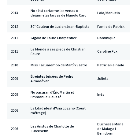
No sé si cortarme las venas o
2013
Lola/Manuela
dejármelas largas de Manolo Caro
2012
30° Couleur de Lucien Jean-Baptiste
l'amie de Patrick
2011
Gigola de Laure Charpentier
Dominique
Le Monde à ses pieds de Christian
2011
Caroline Fox
Faure
2010
Miss Tacuarembó de Martín Sastre
Patricia Peinado
Étreintes brisées de Pedro
2009
Julieta
Almodóvar
No pasaran d'Éric Martin et
2009
Inès
Emmanuel Caussé
La Edad ideal d'Ana Lozano (Court
2006
métrage)
Duchesse Maria
Les Aristos de Charlotte de
2006
de Malaga i
Turckheim
Benidorm