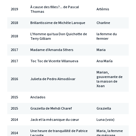
À cause des filles?... de Pascal
2019
Artémis
Thomas
2018
Brillantissime de Michèle Laroque
Charline
L'Homme qui tua Don Quichotte de
la femme du
2018
Terry Gilliam
fermier
2017
Madame d'Amanda Sthers
Maria
2017
Toc Toc de Vicente Villanueva
Ana María
Marian,
gouvernante de
2016
Julieta de Pedro Almodóvar
la maison de
Xoan
2015
Anclados
2015
Graziella de Mehdi Charef
Graziella
2014
Jack et la mécanique du cœur
Luna (voix)
Une heure de tranquillité de Patrice
Maria, la femme
2014
Leconte
de ménage