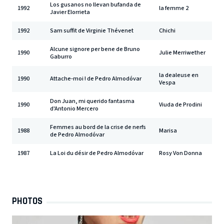
Los gusanos no llevan bufanda de
1992
la femme 2
Javier Elorrieta
1992
Sam suffit de Virginie Thévenet
Chichi
Alcune signore per bene de Bruno
1990
Julie Merriwether
Gaburro
la dealeuse en
1990
Attache-moi ! de Pedro Almodóvar
Vespa
Don Juan, mi querido fantasma
1990
Viuda de Prodini
d'Antonio Mercero
Femmes au bord de la crise de nerfs
1988
Marisa
de Pedro Almodóvar
1987
La Loi du désir de Pedro Almodóvar
Rosy Von Donna
PHOTOS