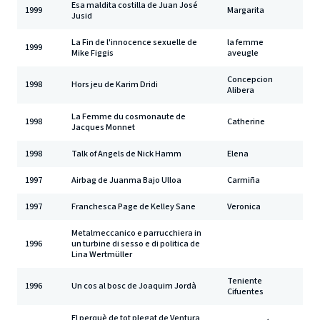
Esa maldita costilla de Juan José
1999
Margarita
Jusid
La Fin de l'innocence sexuelle de
la femme
1999
Mike Figgis
aveugle
Concepcion
1998
Hors jeu de Karim Dridi
Alibera
La Femme du cosmonaute de
1998
Catherine
Jacques Monnet
1998
Talk of Angels de Nick Hamm
Elena
1997
Airbag de Juanma Bajo Ulloa
Carmiña
1997
Franchesca Page de Kelley Sane
Veronica
Metalmeccanico e parrucchiera in
1996
un turbine di sesso e di politica de
Lina Wertmüller
Teniente
1996
Un cos al bosc de Joaquim Jordà
Cifuentes
El perquè de tot plegat de Ventura