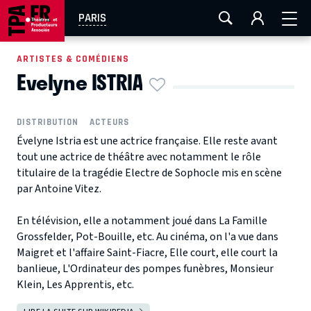
AIX-MARSEILLE
AURAY
CAEN
LA ROCHELLE
PARIS
ROUEN
TOULOUSE
FESTIVAL OFF AVIGNON
ARTISTES & COMÉDIENS
Evelyne ISTRIA
EN TOURNÉE
DISTRIBUTION
ACTEURS
Évelyne Istria est une actrice française. Elle reste avant
tout une actrice de théâtre avec notamment le rôle
titulaire de la tragédie Electre de Sophocle mis en scène
par Antoine Vitez.
En télévision, elle a notamment joué dans La Famille
Grossfelder, Pot-Bouille, etc. Au cinéma, on l'a vue dans
Maigret et l'affaire Saint-Fiacre, Elle court, elle court la
banlieue, L'Ordinateur des pompes funèbres, Monsieur
Klein, Les Apprentis, etc.