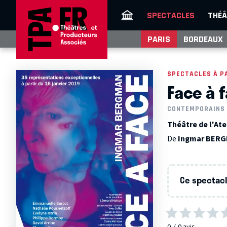
SPECTACLES
THÉÂ
PARIS
BORDEAUX
SPECTACLES À P
Face à 
CONTEMPORAINS
Théâtre de l'Atel
De
Ingmar BER
Ce spectacle
0
0
avis