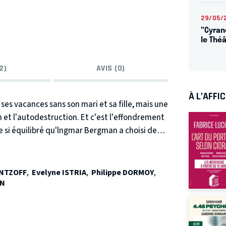
29/05/
"Cyran
le Théâ
2)
AVIS (0)
À L’AFFI
s vacances sans son mari et sa fille, mais une
n et l'autodestruction. Et c'est l'effondrement
si équilibré qu'lngmar Bergman a choisi de
a effectuer pour se ressaisir.
alisateur suédois sait entraîner son lecteur-
celles de mourir se croisent, s'entrecroisent et,
ENTZOFF
,
Evelyne ISTRIA
,
Philippe DORMOY
,
NN
on talent.