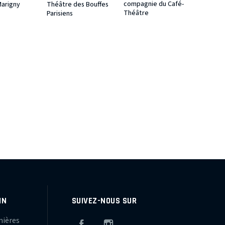
compagnie du Café-
Marigny
Théâtre des Bouffes
Théâtre
Parisiens
IN
SUIVEZ-NOUS SUR
mières
Facebook
Instagram