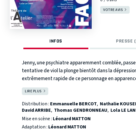
VOTRE AVIS
INFOS
PRESSE (
Jenny, une psychiatre apparemment comblée, passe se
tentative de viol la plonge bientôt dans la dépressio
extrêmement rapide de ce personnage en apparence 
décrire, ainsi que les efforts terribles que Jenny devr
LIRE PLUS
FERMER
Le texte comme le film montrent comment le grand ré
spectateur sur ces chemins où les raisons de vivre et 
Distribution :
Emmanuelle BERCOT
,
Nathalie KOUS
parfois, se confondent.
David ARRIBE
,
Thomas GENDRONNEAU
,
Lola LE LA
Emmanuelle Bercot endosse ce rôle à la mesure de s
Mise en scène :
Léonard MATTON
Adaptation :
Léonard MATTON