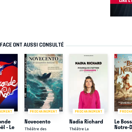
 FACE ONT AUSSI CONSULTÉ
NEMENT
PROCHAINEMENT
PROCHAINEMENT
PROCH
onde
Novecento
Nadia Richard
Le Bos
ël - Le
Notre-
Théâtre des
Théâtre La