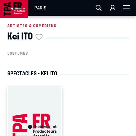
AIX-MARSEILLE
AURAY
CAEN
LA ROCHELLE
PARIS
ROUEN
TOULOUSE
FESTIVAL OFF AVIGNON
ARTISTES & COMÉDIENS
Kei ITO
EN TOURNÉE
COSTUMES
SPECTACLES - KEI ITO