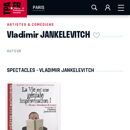
AIX-MARSEILLE
AURAY
CAEN
LA ROCHELLE
PARIS
ROUEN
TOULOUSE
FESTIVAL OFF AVIGNON
ARTISTES & COMÉDIENS
Vladimir JANKELEVITCH
EN TOURNÉE
AUTEUR
SPECTACLES - VLADIMIR JANKELEVITCH