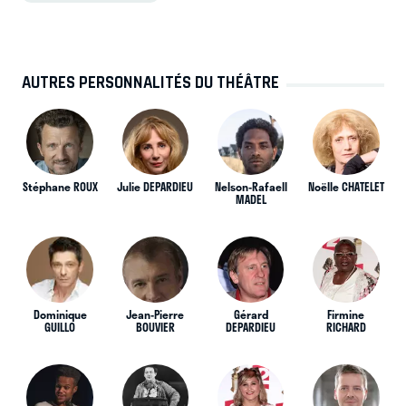
AUTRES PERSONNALITÉS DU THÉÂTRE
Stéphane ROUX
Julie DEPARDIEU
Nelson-Rafaell
Noëlle CHATELET
MADEL
Dominique
Jean-Pierre
Gérard
Firmine
GUILLO
BOUVIER
DEPARDIEU
RICHARD