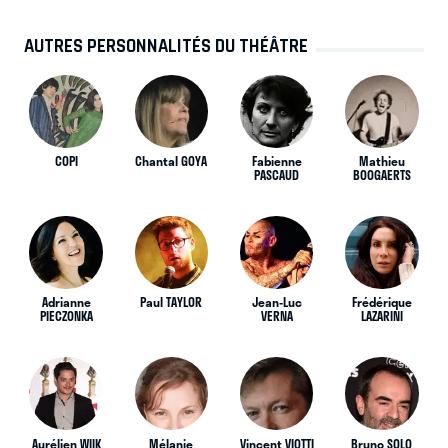
AUTRES PERSONNALITÉS DU THÉÂTRE
COPI
Chantal GOYA
Fabienne
Mathieu
PASCAUD
BOOGAERTS
Adrianne
Paul TAYLOR
Jean-Luc
Frédérique
PIECZONKA
VERNA
LAZARINI
Aurélien WIIK
Mélanie
Vincent VIOTTI
Bruno SOLO