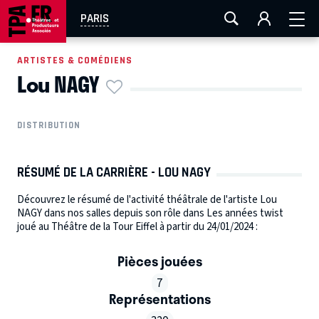
AIX-MARSEILLE
AURAY
CAEN
LA ROCHELLE
PARIS
ROUEN
TOULOUSE
FESTIVAL OFF AVIGNON
ARTISTES & COMÉDIENS
Lou NAGY
EN TOURNÉE
DISTRIBUTION
RÉSUMÉ DE LA CARRIÈRE - LOU NAGY
Découvrez le résumé de l'activité théâtrale de l'artiste Lou
NAGY dans nos salles depuis son rôle dans Les années twist
joué au Théâtre de la Tour Eiffel à partir du 24/01/2024 :
Pièces jouées
7
Représentations