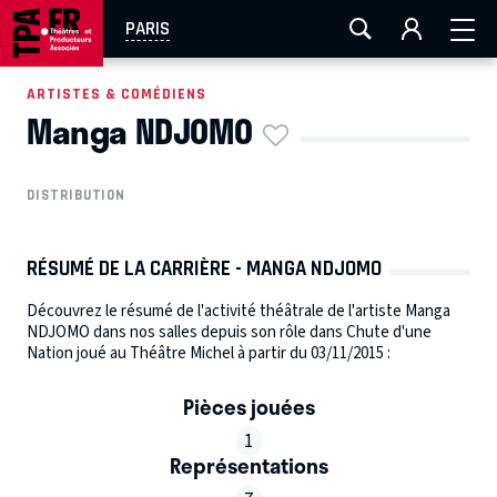
AIX-MARSEILLE
AURAY
CAEN
LA ROCHELLE
PARIS
ROUEN
TOULOUSE
FESTIVAL OFF AVIGNON
ARTISTES & COMÉDIENS
Manga NDJOMO
EN TOURNÉE
DISTRIBUTION
RÉSUMÉ DE LA CARRIÈRE - MANGA NDJOMO
Découvrez le résumé de l'activité théâtrale de l'artiste Manga
NDJOMO dans nos salles depuis son rôle dans Chute d'une
Nation joué au Théâtre Michel à partir du 03/11/2015 :
Pièces jouées
1
Représentations