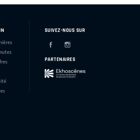
IN
SUIVEZ-NOUS SUR
mières
Facebook
Instagram
inutes
PARTENAIRES
fres
s
lité
hes