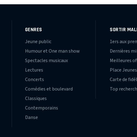
GENRES
SORTIR MAL
Jeune public
1ers aux pre
Humour et One man show
Dernières m
Spectacles musicaux
Meilleures of
Lectures
Place Jeune
Concerts
Carte de fidé
Comédies et boulevard
Top recherc
Classiques
Contemporains
Danse