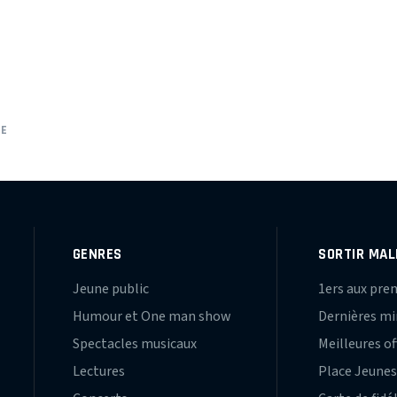
NE
GENRES
SORTIR MAL
Jeune public
1ers aux pre
Humour et One man show
Dernières m
Spectacles musicaux
Meilleures of
Lectures
Place Jeune