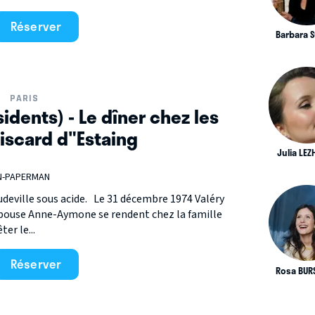
Réserver
Barbara 
PARIS
sidents) - Le dîner chez les
Giscard d"Estaing
Julia LE
EN-PAPERMAN
audeville sous acide. Le 31 décembre 1974 Valéry
épouse Anne-Aymone se rendent chez la famille
er le...
Réserver
Rosa BUR