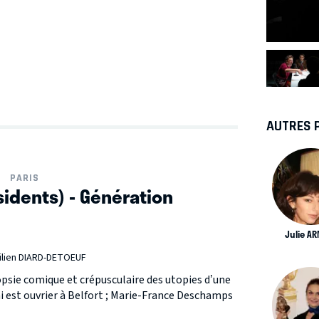
AUTRES 
PARIS
sidents) - Génération
Julie A
lien DIARD-DETOEUF
topsie comique et crépusculaire des utopies d’une
i est ouvrier à Belfort ; Marie-France Deschamps