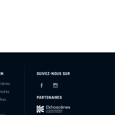
IN
SUIVEZ-NOUS SUR
mières
Facebook
Instagram
inutes
PARTENAIRES
fres
s