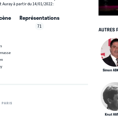
 Auray à partir du 14/01/2022 :
scène
Représentations
71
AUTRES 
es
arnasse
en
ay
Simon AB
PARIS
Knut HA