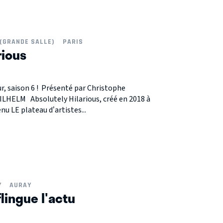
(GRANDE SALLE)
PARIS
rious
, saison 6 ! Présenté par Christophe
HELM Absolutely Hilarious, créé en 2018 à
u LE plateau d’artistes...
Y
AURAY
flingue l'actu