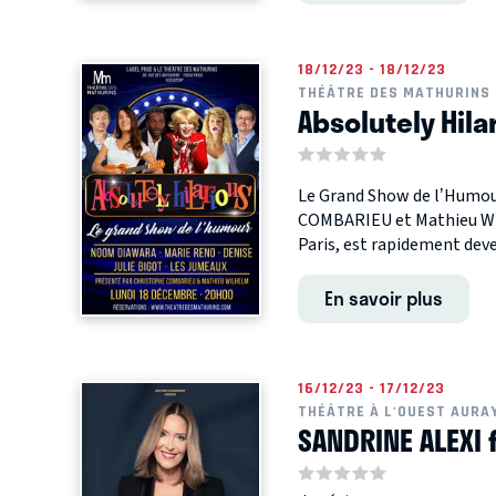
18/12/23 - 18/12/23
THÉÂTRE DES MATHURINS 
Absolutely Hila
Le Grand Show de l’Humour
COMBARIEU et Mathieu WIL
Paris, est rapidement deven
En savoir plus
16/12/23 - 17/12/23
THÉÂTRE À L'OUEST AURA
SANDRINE ALEXI 