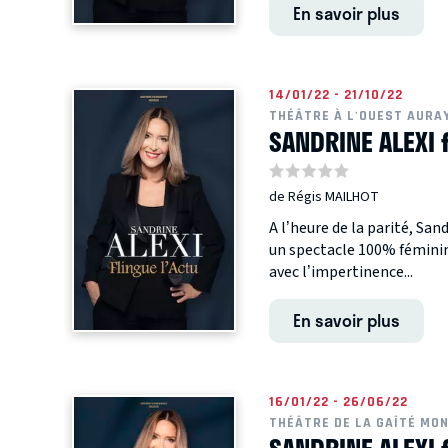
En savoir plus
14/01/22 - 21/10/22
THÉÂTRE À L'OUEST AURA
SANDRINE ALEXI 
de Régis MAILHOT
A l’heure de la parité, San
un spectacle 100% féminin.
avec l’impertinence...
En savoir plus
16/01/22 - 26/06/22
THÉÂTRE DE LA GAÎTÉ MO