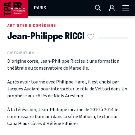
AIX-MARSEILLE
AURAY
CAEN
LA ROCHELLE
PARIS
ROUEN
TOULOUSE
FESTIVAL OFF AVIGNON
ARTISTES & COMÉDIENS
Jean-Philippe RICCI
EN TOURNÉE
DISTRIBUTION
D'origine corse, Jean-Philippe Ricci suit une formation
théâtrale au conservatoire de Marseille.
Après avoir tourné avec Philippe Harel, il est choisi par
Jacques Audiard pour interpréter le rôle de Vettori dans Un
prophète aux côtés de Niels Arestrup.
À la télévision, Jean-Philippe incarne de 2010 à 2014 le
commissaire Damiani dans la série Mafiosa, le clan sur
Canal+ aux côtés d'Hélène Fillières.