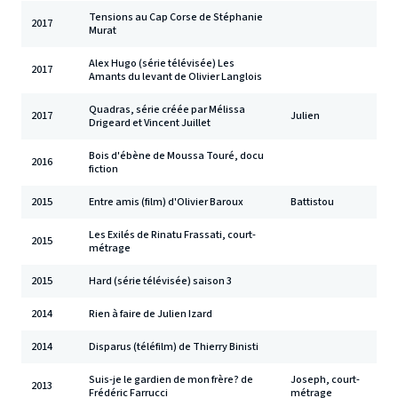
Tensions au Cap Corse de Stéphanie
2017
Murat
Alex Hugo (série télévisée) Les
2017
Amants du levant de Olivier Langlois
Quadras, série créée par Mélissa
2017
Julien
Drigeard et Vincent Juillet
Bois d'ébène de Moussa Touré, docu
2016
fiction
2015
Entre amis (film) d'Olivier Baroux
Battistou
Les Exilés de Rinatu Frassati, court-
2015
métrage
2015
Hard (série télévisée) saison 3
2014
Rien à faire de Julien Izard
2014
Disparus (téléfilm) de Thierry Binisti
Suis-je le gardien de mon frère? de
Joseph, court-
2013
Frédéric Farrucci
métrage