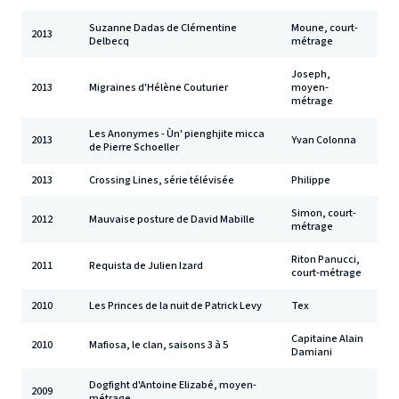
Suzanne Dadas de Clémentine
Moune, court-
2013
Delbecq
métrage
Joseph,
2013
Migraines d'Hélène Couturier
moyen-
métrage
Les Anonymes - Ùn' pienghjite micca
2013
Yvan Colonna
de Pierre Schoeller
2013
Crossing Lines, série télévisée
Philippe
Simon, court-
2012
Mauvaise posture de David Mabille
métrage
Riton Panucci,
2011
Requista de Julien Izard
court-métrage
2010
Les Princes de la nuit de Patrick Levy
Tex
Capitaine Alain
2010
Mafiosa, le clan, saisons 3 à 5
Damiani
Dogfight d'Antoine Elizabé, moyen-
2009
métrage