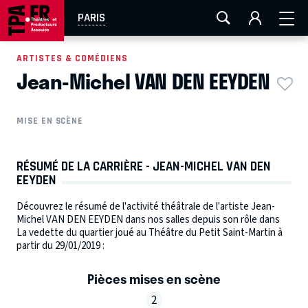
AIX-MARSEILLE
AURAY
CAEN
LA ROCHELLE
PARIS
ROUEN
TOULOUSE
FESTIVAL OFF AVIGNON
ARTISTES & COMÉDIENS
Jean-Michel VAN DEN EEYDEN
EN TOURNÉE
MISE EN SCÈNE
RÉSUMÉ DE LA CARRIÈRE - JEAN-MICHEL VAN DEN
EEYDEN
Découvrez le résumé de l'activité théâtrale de l'artiste Jean-
Michel VAN DEN EEYDEN dans nos salles depuis son rôle dans
La vedette du quartier joué au Théâtre du Petit Saint-Martin à
partir du 29/01/2019 :
Pièces mises en scène
2