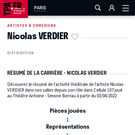
AIX-MARSEILLE
AURAY
CAEN
LA ROCHELLE
PARIS
ROUEN
TOULOUSE
FESTIVAL OFF AVIGNON
ARTISTES & COMÉDIENS
Nicolas VERDIER
EN TOURNÉE
DISTRIBUTION
RÉSUMÉ DE LA CARRIÈRE - NICOLAS VERDIER
Découvrez le résumé de l'activité théâtrale de l'artiste Nicolas
VERDIER dans nos salles depuis son rôle dans Cellule 107 joué
au Théâtre Antoine - Simone Berriau à partir du 03/04/2022 :
Pièces jouées
1
Représentations