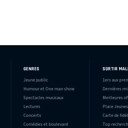
GENRES
SORTIR MAL
Jeune public
1ers aux pre
Humour et One man show
Dernières m
Spectacles musicaux
Meilleures of
Lectures
Place Jeune
Concerts
Carte de fidé
Comédies et boulevard
Top recherc