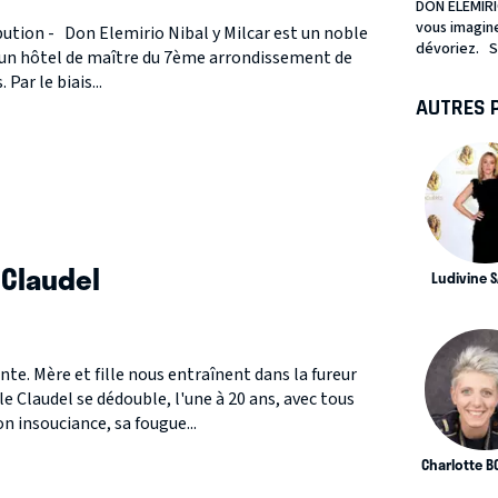
DON ELEMIRI
vous imagin
ibution - Don Elemirio Nibal y Milcar est un noble
dévoriez. S
s un hôtel de maître du 7ème arrondissement de
 Par le biais...
AUTRES 
 Claudel
Ludivine 
te. Mère et fille nous entraînent dans la fureur
e Claudel se dédouble, l'une à 20 ans, avec tous
on insouciance, sa fougue...
Charlotte BO