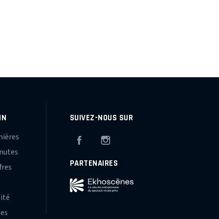
IN
SUIVEZ-NOUS SUR
mières
Facebook
Instagram
inutes
PARTENAIRES
fres
s
lité
hes