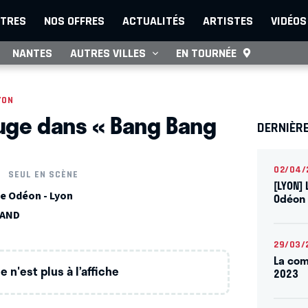
TRES
NOS OFFRES
ACTUALITÉS
ARTISTES
VIDÉOS
NANTES
AUTRES VILLES
EN TOURNÉE
YON
uge dans « Bang Bang
DERNIÈR
02/04/
SEUL EN SCÈNE
[LYON] 
e Odéon - Lyon
Odéon 
LAND
29/03/
La com
 n'est plus à l’affiche
2023