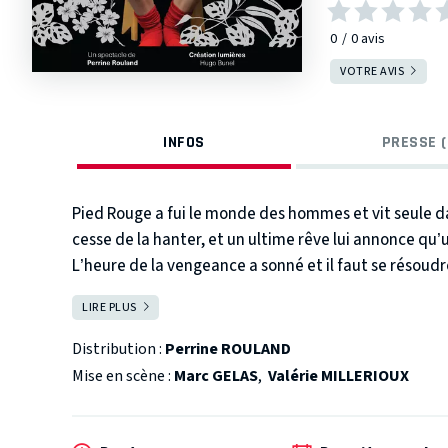
0
0
avis
VOTRE AVIS
INFOS
PRESSE (
Pied Rouge a fui le monde des hommes et vit seule 
cesse de la hanter, et un ultime rêve lui annonce qu’
L’heure de la vengeance a sonné et il faut se résoudre 
livre avec toute la force de sa naïveté. Entre deux co
LIRE PLUS
FERMER
idées noires, et nous entraîne dans un exutoire fou et
Son enthousiasme nous emporte dans un tourbillon de r
Distribution :
Perrine ROULAND
et la force. Avec son innocence et ses maladresses, 
Mise en scène :
Marc GELAS
,
Valérie MILLERIOUX
formidable joie de vivre.
Mais, le Ring devenu le terrain de jeu de son imaginai
K.O toute seule… ?