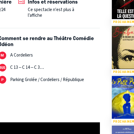
nière
Infos et réservations
/24
Ce spectacle n'est plus à
l’affiche
PROCHAINE
Comment se rendre au Théâtre Comédie
Odéon
A Cordeliers
C 13 – C 14 – C 3…
PROCHAINE
Parking Grolée / Cordeliers / République
PROCHAINE