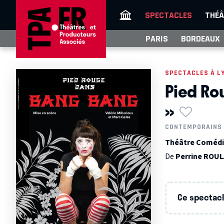
SPECTACLES
THÉÂ
PARIS
BORDEAUX
SPECTACLES À L
Pied Ro
»
CONTEMPORAINS
Théâtre Comédi
De
Perrine ROU
Ce spectacle