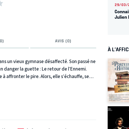
29/03/
Connai
Julien 
0)
AVIS (0)
À L’AFFI
dans un vieux gymnase désaffecté. Son passé ne
un danger la guette : Le retour de l’Ennemi.
à affronter le pire. Alors, elle s’échauffe, se
nfidences elle uppercute la réalité, boxe ses
 délirant !
ires et d’émotions sur le fil entre la fragilité
elle affronte ses démons armée d’une
re, Pied Rouge ne risque t’elle pas de se mettre