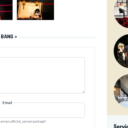
 BANG »
Email
Jamais affiché, jamais partagé !
Servi