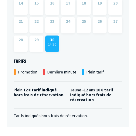
14
15
16
17
18
19
20
21
22
23
24
25
26
27
28
29
30
14:30
TARIFS
Promotion
Dernière minute
Plein tarif
Plein
12 € tarif indiqué
Jeune -12 ans
10 € tarif
hors frais de réservation
indiqué hors frais de
réservation
Tarifs indiqués hors frais de réservation.