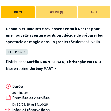
INFOS
PRESSE (0)
AVIS
Gabilolo et Malolotte reviennent enfin à Nantes pour
une nouvelle aventure où ils ont décidé de préparer leur
spectacle de magie dans un grenier !
Seulement, voilà :
comme à leur habitude, nos deux compères se chamaillent
LIRE PLUS
FERMER
et se jouent des tours - tous les tours ! - pour savoir qui
sera le meilleur magicien.
Rapidement, les enfants
Distribution :
Aurélia IZARN-BERGER
,
Christophe VALERIO
prendront part à la fête et devront faire marcher leur
Mise en scène :
Jérémy MARTIN
imagination pour trouver les formules magiques.
Gabilolo et Malolotte sont des personnages clownesques
Durée
aux cheveux et au nez rouge, imaginés par Catherine
50 minutes
Degay. Ce sont des personnages gais, naïfs et malins à la
Première et dernière
fois, gourmands, râleurs, curieux, tendres et inventifs
Du 30/09/26 au 14/10/26
quand il s'agit de faire des sottises qui, heureusement,
Infos et réservations