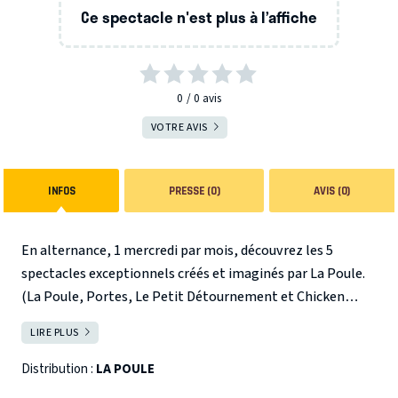
Ce spectacle n'est plus à l’affiche
0
0
avis
VOTRE AVIS
INFOS
PRESSE (0)
AVIS (0)
En alternance, 1 mercredi par mois, découvrez les 5
spectacles exceptionnels créés et imaginés par La Poule.
(La Poule, Portes, Le Petit Détournement et Chicken
Ring)
La troupe professionnelle d’improvisation LA
LIRE PLUS
FERMER
POULE
Des comédiens et comédiennes de talents se sont
réunis pour jouer et vous faire vivre des spectacles
Distribution :
LA POULE
d’improvisation époustoufflant.
Ils ont carte blanche pour