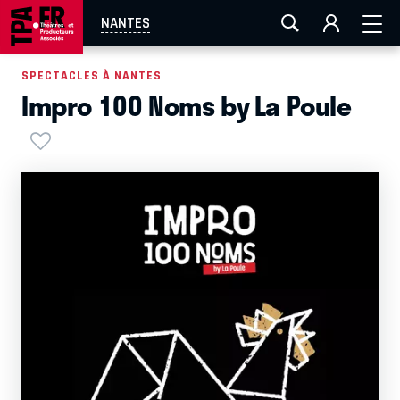
AIX-MARSEILLE
AURAY
CAEN
LA ROCHELLE
NANTES
ROUEN
TOULOUSE
FESTIVAL OFF AVIGNON
SPECTACLES À NANTES
Impro 100 Noms by La Poule
EN TOURNÉE