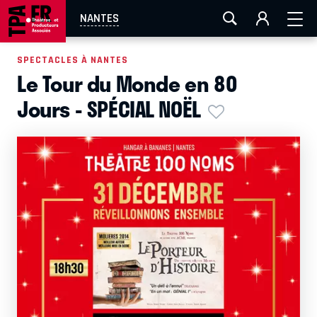
AIX-MARSEILLE
AURAY
CAEN
LA ROCHELLE
NANTES
ROUEN
TOULOUSE
FESTIVAL OFF AVIGNON
SPECTACLES À NANTES
Le Tour du Monde en 80
EN TOURNÉE
Jours - SPÉCIAL NOËL