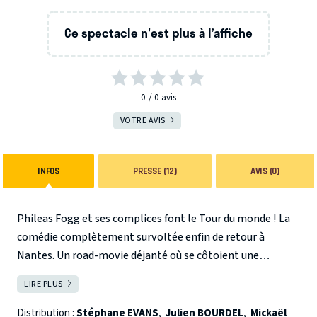
Ce spectacle n'est plus à l’affiche
0
0
avis
VOTRE AVIS
INFOS
PRESSE (12)
AVIS (0)
Phileas Fogg et ses complices font le Tour du monde ! La
comédie complètement survoltée enfin de retour à
Nantes.
Un road-movie déjanté où se côtoient une
princesse indienne, Jack le plus grand looser de l’Ouest et
LIRE PLUS
FERMER
l’inspecteur de police le plus nul de toutes les séries
allemandes. En 1872, un pari insensé ! Attachez vos
Distribution :
Stéphane EVANS
,
Julien BOURDEL
,
Mickaël