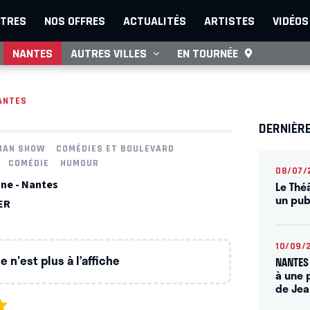
TRES
NOS OFFRES
ACTUALITÉS
ARTISTES
VIDÉOS
NANTES
AUTRES VILLES
EN TOURNÉE
ANTES
DERNIÈR
MAN SHOW
COMÉDIES ET BOULEVARD
COMÉDIE
HUMOUR
08/07/
ne - Nantes
Le Thé
un publ
ER
10/09/
 n'est plus à l’affiche
NANTES 
à une 
de Je