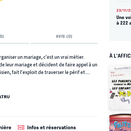
23/11/
Une vo
à 222 
0)
AVIS (0)
À L’AFFI
rganiser un mariage, c'est un vrai métier.
de leur mariage et décident de faire appel à un
ien, fait l'exploit de traverser le périf et
oposer ses services.
La rencontre de deux
t non sans mal, préparer un mariage.
PATRU
nière
Infos et réservations