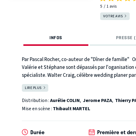
5
1
avis
VOTRE AVIS
INFOS
PRESSE (
Par Pascal Rocher, co-auteur de "Dîner de famille"
O
Valérie et Stéphane sont dépassés par l'oganisation 
spécialiste. Walter Craig, célèbre wedding planer paris
débarque dans leur pavillon de banlieue pour leur pr
LIRE PLUS
FERMER
univers et de deux personnages qui vont, ensemble e
Distribution :
Aurélie COLIN
,
Jerome PAZA
,
Thierry 
Mise en scène :
Thibault MARTEL
Durée
Première et der