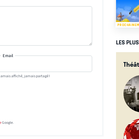
PROCHAINE
LES PLU
Email
Théât
Jamais affiché, jamais partagé !
e
Google.