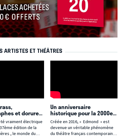
S ARTISTES ET THÉÂTRES
trass,
Un anniversaire
phes et dorures :
historique pour la 2000e
de la 37ème Nuit
de cette pièce
été vraiment électrique
Créée en 2016, « Edmond » est
ères}
contemporaine d'Alexis
devenue un véritable phénomène
MICHALIK désormais culte
ières , le monde du
du théâtre français contemporain.
et adaptée au cinéma}
st donné rendez-vous le
Alexis MICHALIK, souvent surnommé