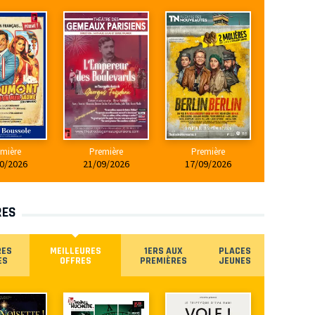
mière
Première
Première
0/2026
21/09/2026
17/09/2026
RES
RES
MEILLEURES
1ERS AUX
PLACES
ES
OFFRES
PREMIÈRES
JEUNES