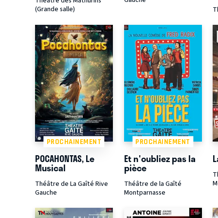
Théâtre des Mathurins
(Grande salle)
T
PROCHAINEMENT
PROCHAINEMENT
POCAHONTAS, Le
Et n'oubliez pas la
L
Musical
pièce
T
M
Théâtre de La Gaîté Rive
Théâtre de la Gaîté
Gauche
Montparnasse