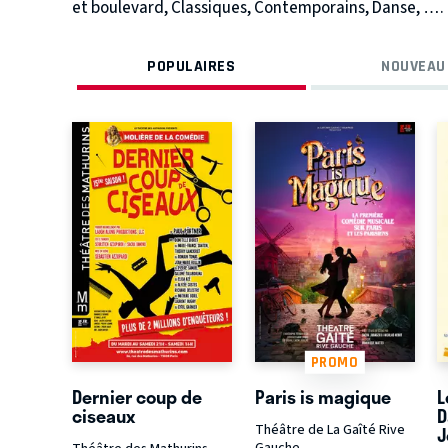
et boulevard, Classiques, Contemporains, Danse, …. 
POPULAIRES
NOUVEAU
PROMO
Dernier coup de
Paris is magique
L
ciseaux
D
Théâtre de La Gaîté Rive
J
Gauche