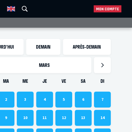
MON COMPTE
RD'HUI
DEMAIN
APRÈS-DEMAIN
MARS
MA
ME
JE
VE
SA
DI
2
3
4
5
6
7
9
10
11
12
13
14