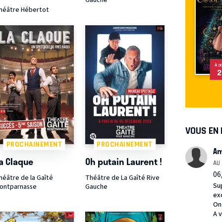
héâtre Hébertot
À p
2
VOUS EN
PROCHAINEMENT
PROCHAINEMENT
Am
a Claque
Oh putain Laurent !
AU
06
héâtre de la Gaîté
Théâtre de La Gaîté Rive
Su
ontparnasse
Gauche
ex
On
A 