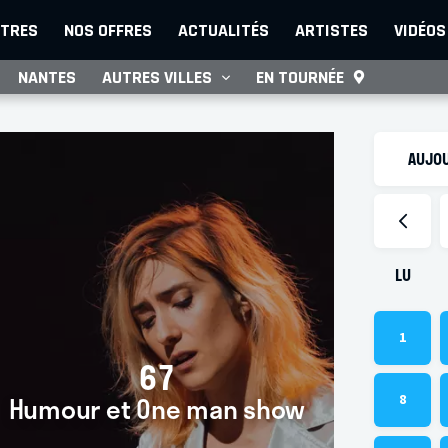
TRES
NOS OFFRES
ACTUALITÉS
ARTISTES
VIDÉOS
NANTES
AUTRES VILLES
EN TOURNÉE
AUJOU
LU
1
67
Humour et One man show
8