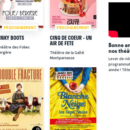
4 mai 2026 
feutré du th
Bergère. L'a
aux retrouva
commune pou
PROCHAINEMENT
PROCHAINEMENT
INKY BOOTS
CINQ DE COEUR - UN
AIR DE FETE
Bonne a
héâtre des Folies
nos théât
ergère
Théâtre de la Gaîté
Montparnasse
Lever de rid
programmati
année ! Tête
de talent, a
metteurs en
jeunes compa
artistes sau
toucher.