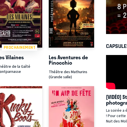
CAPSULE
PROCHAINEMENT
es Vilaines
Les Aventures de
Pinocchio
héâtre de la Gaîté
ontparnasse
Théâtre des Mathurins
(Grande salle)
[VIDÉO] S
photogra
au cœur 
La soirée a 
des Moli
! Pour cette 37ème édition de la
Nuit des Mol
théâtre s'e