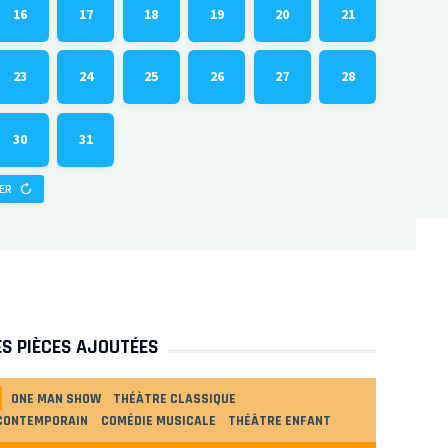
16
17
18
19
20
21
23
24
25
26
27
28
30
31
SER
ES PIÈCES AJOUTÉES
ONE MAN SHOW
THÉÀTRE CLASSIQUE
CONTEMPORAIN
COMÉDIE MUSICALE
THÉÂTRE ENFANT