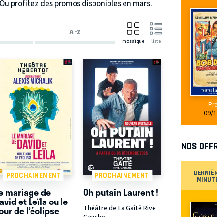
Ou profitez des promos disponibles en mars.
A-Z
mosaïque
liste
Pre
09/1
NOS OFF
DERNIÈ
PROCHAINEMENT
PROCHAINEMENT
MINUT
e mariage de
Oh putain Laurent !
avid et Leïla ou le
Théâtre de La Gaîté Rive
our de l’éclipse
Gauche