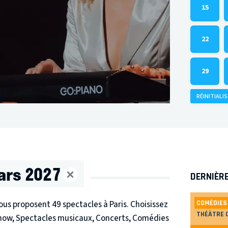
15
22
29
RÉINITIALI
rs 2027
DERNIÈR
us proposent 49 spectacles à Paris. Choisissez
COMÉDIES
THÉÀTRE 
show, Spectacles musicaux, Concerts, Comédies