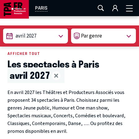
AIX-MARSEILLE
AURAY
CAEN
LA ROCHELLE
PARIS
ROUEN
TOULOUSE
FESTIVAL OFF AVIGNON
avril 2027
EN TOURNÉE
AFFICHER TOUT
Les spectacles à Paris
avril 2027
En avril 2027 les Théâtres et Producteurs Associés vous
proposent 34 spectacles à Paris. Choisissez parmi les
genres Jeune public, Humour et One man show,
Spectacles musicaux, Concerts, Comédies et boulevard,
Classiques, Contemporains, Danse, …. Ou profitez des
promos disponibles en avril.