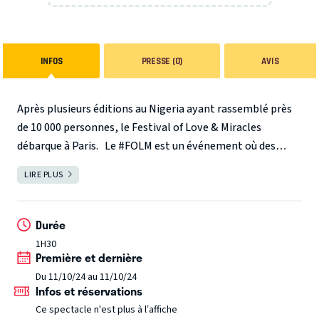
INFOS
PRESSE (0)
AVIS
Après plusieurs éditions au Nigeria ayant rassemblé près
de 10 000 personnes, le Festival of Love & Miracles
débarque à Paris.
Le #FOLM est un événement où des
miracles et des guérisons sont réalisés, des vies sont
LIRE PLUS
FERMER
transformées et des cœurs sont restaurés.
Paris, ne
manquez pas cette édition qui promet un grand réveil au
sein de la Francophonie !
Durée
1H30
Première et dernière
Du 11/10/24 au 11/10/24
Infos et réservations
Ce spectacle n'est plus à l’affiche