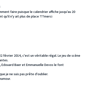
s
mment faire puisque le calendrier affiche jusqu'au 20
t qu'il n'y ait plus de place ???merci
2 février 2014, c'est un véritable régal. Le jeu de scène
antes.
t, Edouard Baer et Emmanuelle Devos le font
que je ne suis pas prête d'oublier.
'humour.