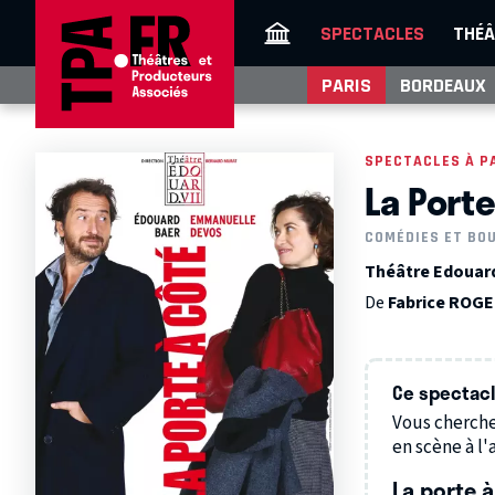
SPECTACLES
THÉÂ
PARIS
BORDEAUX
SPECTACLES À P
La Porte
COMÉDIES ET BO
Théâtre Edouard 
De
Fabrice ROG
Ce spectacle
Vous cherche
en scène à l'a
La porte 