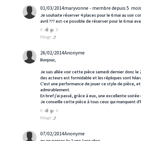
01/03/2014
maryvonne - membre depuis 5 moi
Je souhaite réserver 4 places pour le 6 mai au soir co
avril ??? est-ce possible de réserver pour le 6 mai avan
0
0
Réagir
26/02/2014
Anonyme
Bonjour,
Je suis allée voir cette pièce samedi dernier donc le 2
des acteurs est formidable et les répliques sont hilar
C'est une performance de jouer ce style de pièce, e
admirablement.
En bref j'ai passé, grâce à eux, une excellente soirée 
Je conseille cette pièce à tous ceux qui manquent d
0
0
Réagir
07/02/2014
Anonyme