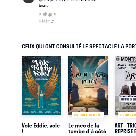
qu en penses tu ? une 1ere idee
bises
0
0
Réagir
CEUX QUI ONT CONSULTÉ LE SPECTACLE LA POR
PROCHAINEMENT
PROCHAI
Vole Eddie, vole
Le mec de la
ART - TR
!
tombe d'à côté
REPRISE 