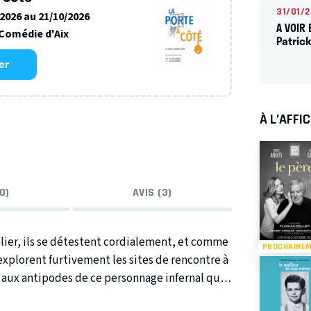
31/01/
/2026 au 21/10/2026
A VOIR 
Comédie d'Aix
Patric
er
À L’AFFI
0)
AVIS (3)
 palier, ils se détestent cordialement, et comme
PROCHAINE
s explorent furtivement les sites de rencontre à
e aux antipodes de ce personnage infernal qui
n l’âme sœur, ils ne résistent pas au plaisir de