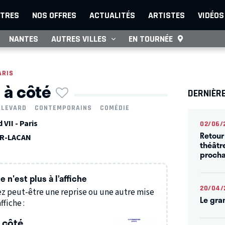
TRES
NOS OFFRES
ACTUALITÉS
ARTISTES
VIDÉOS
NANTES
AUTRES VILLES
EN TOURNÉE
ARIS
 à côté
DERNIÈRE
ULEVARD
CONTEMPORAINS
COMÉDIE
VII - Paris
02/06/
Retour
ER-LACAN
théâtr
procha
 n'est plus à l’affiche
20/04/
z peut-être une reprise ou une autre mise
Le gra
ffiche :
à côté