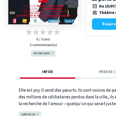
Du 15/07
Théâtre 
Réserv
0
0
avis
3 commentaire(s)
VOTRE AVIS
INFOS
PRESSE (
Elle est psy. Il vend des yaourts. Ils sont voisins de
des millions de célibataires perdus dans la ville, il
la recherche de l’amour – quelqu’un qui serait just
vit la porte à côté. Et lorsqu’enfin ils trouvent chacu
LIRE PLUS
FERMER