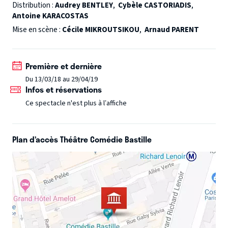
compagnes d’infortune ne veulent pas annuler leur
Distribution :
Audrey BENTLEY
,
Cybèle CASTORIADIS
,
Antoine KARACOSTAS
participation au gala et décident de s’entraider afin
d'acquérir au plus vite le talent de l'autre. Notre star de
Mise en scène :
Cécile MIKROUTSIKOU
,
Arnaud PARENT
Broadway s'entraîne à rouler les « R » tandis que
la Cariatidis apprend à rouler des hanches. Cela donne
Première et dernière
naissance à une Reine de la Nuit parfaite ménagère ou à
Du 13/03/18 au 29/04/19
une inconvenante Traviata tango... L’opéra et la comédie
Infos et réservations
musicale se désaccorderont-ils harmonieusement?
Ce spectacle n'est plus à l’affiche
Plan d’accès Théâtre Comédie Bastille