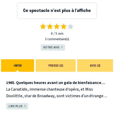
Ce spectacle n'est plus à l’affiche
4
5
avis
3 commentaire(s)
VOTRE AVIS
INFOS
PRESSE (0)
AVIS (3)
1965. Quelques heures avant un gala de bienfaisance…
La Cariatidis, immense chanteuse d'opéra, et Miss
Doolittle, star de Broadway, sont victimes d’un étrange
échange de voix. Bien que leurs caractères et leurs styles
LIRE PLUS
FERMER
musicaux soient totalement opposés, les deux