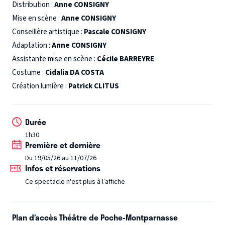
et la supportent. La violence de leur rapport n’a d’égal que
Distribution :
Anne CONSIGNY
leur tendresse. « Une désespérée de l’espoir même. »
Mise en scène :
Anne CONSIGNY
Conseillère artistique :
Pascale CONSIGNY
Adaptation :
Anne CONSIGNY
Assistante mise en scène :
Cécile BARREYRE
Costume :
Cidalia DA COSTA
Création lumière :
Patrick CLITUS
Durée
1h30
Première et dernière
Du 19/05/26 au 11/07/26
Infos et réservations
Ce spectacle n'est plus à l’affiche
Plan d’accès Théâtre de Poche-Montparnasse