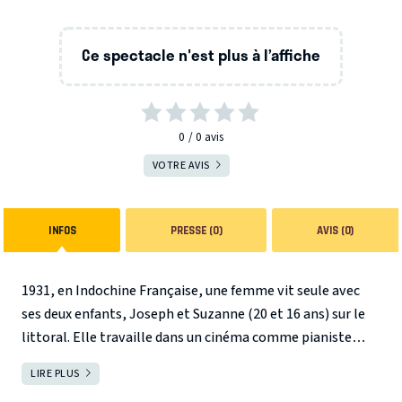
Ce spectacle n'est plus à l’affiche
0
0
avis
VOTRE AVIS
INFOS
PRESSE (0)
AVIS (0)
1931, en Indochine Française, une femme vit seule avec
ses deux enfants, Joseph et Suzanne (20 et 16 ans) sur le
littoral. Elle travaille dans un cinéma comme pianiste
durant 15 ans, elle perd toutes ses économies en une nuit
LIRE PLUS
FERMER
et sombre doucement dans la folie. Ses enfants la portent