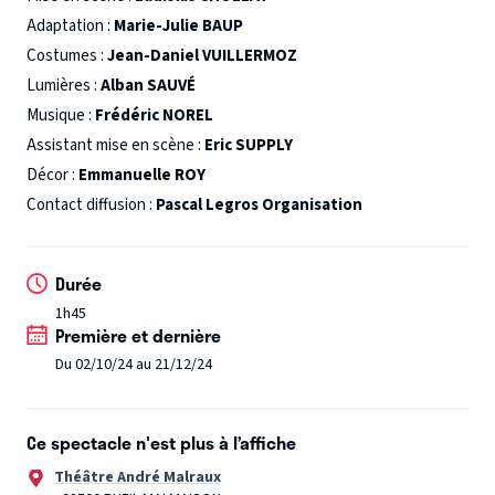
Phillips
se connaissent encore mieux, car ils entretiennent
Adaptation :
Marie-Julie BAUP
une liaison ! La veille encore, ils étaient ensemble et sont
Costumes :
Jean-Daniel VUILLERMOZ
rentrés dans leurs foyers respectifs trop tardivement et
Lumières :
Alban SAUVÉ
trop éméchés pour ne pas éveiller les soupçons de leurs
Musique :
Frédéric NOREL
conjoints.
Pour se couvrir, ils décident de mentir en
Assistant mise en scène :
Eric SUPPLY
prétendant chacun avoir passé la soirée avec le mari et la
Décor :
Emmanuelle ROY
femme
Chestnut
. Ignorant qu’ils servent d'alibi, les
Contact diffusion :
Pascal Legros Organisation
Chestnut
sont invités à dîner chez les
Foster
et les
Phillips
.
Deux invitations qu'ils se sentent obligés d’accepter…
Durée
Pour le meilleur, pour le pire et pour le rire.
1h45
Première et dernière
Du 02/10/24 au 21/12/24
Ce spectacle n'est plus à l’affiche
Théâtre André Malraux