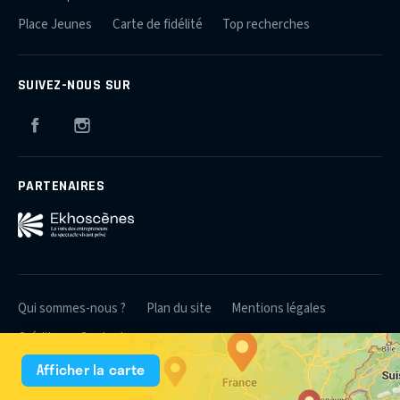
Place Jeunes
Carte de fidélité
Top recherches
SUIVEZ-NOUS SUR
Facebook
Instagram
PARTENAIRES
Qui sommes-nous ?
Plan du site
Mentions légales
Crédits
Contact
Afficher la carte
© 2026 Théâtres et Producteurs Associés