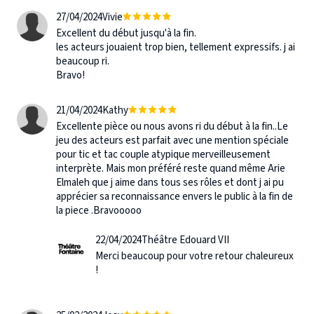
Grand Théâtre d'Angers
- 49100 ANGERS
27/04/2024
Vivie
Le 10/12/24 à 20:00
Excellent du début jusqu'à la fin.
les acteurs jouaient trop bien, tellement expressifs. j ai
Auditorium du Casino
beaucoup ri.
- 83400 HYERES
Bravo!
Le 13/12/24 à 20:30
21/04/2024
Kathy
Le Grand Théâtre d'Albi
- 81000 ALBI
Excellente pièce ou nous avons ri du début à la fin..Le
Le 15/12/24 à 17:00
jeu des acteurs est parfait avec une mention spéciale
pour tic et tac couple atypique merveilleusement
Maison de la culture
interprète. Mais mon préféré reste quand même Arie
- 63000 CLERMONT FERRAND
Elmaleh que j aime dans tous ses rôles et dont j ai pu
Le 17/12/24 à 20:30
apprécier sa reconnaissance envers le public à la fin de
la piece .Bravooooo
Espace des Arts
- 71100 CHALON SUR SAONE
22/04/2024
Théâtre Edouard VII
Le 18/12/24 à 20:00
Merci beaucoup pour votre retour chaleureux
!
Théâtre Saint Louis
- 49300 CHOLET
Le 20/12/24 à 20:30