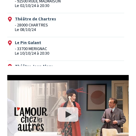
- 92500 RUEIL MALMAISON
Le 02/10/24 à 20:30
Théâtre de Chartres
- 28000 CHARTRES
Le 08/10/24
Le Pin Galant
- 33700 MERIGNAC
Le 10/10/24 à 20:30
Théâtre Jean Alary
- 11000 CARCASSONNE
Le 11/10/24 à 20:30
Théâtre Gabrielle Robinne
- 03100 MONTLUCON
Le 15/10/24
billetterie@mairie-montlucon.fr
Grand Théâtre de Calais
- 62100 CALAIS
Le 17/10/24