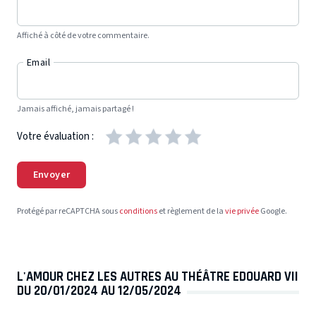
Palais des Congrès
Affiché à côté de votre commentaire.
- 62520 LE TOUQUET PARIS PLAGE
Le 15/11/24 à 20:00
Email
Théâtre Molière
- 13700 MARIGNANE
Le 30/11/24 à 20:30
Jamais affiché, jamais partagé !
Votre évaluation :
Opéra Comédie
- 34000 MONTPELLIER
Le 01/12/24 à 16:30
Envoyer
Les Fuseaux
- 52100 ST DIZIER
Protégé par reCAPTCHA sous
conditions
et règlement de la
vie privée
Google.
Le 04/12/24 à 20:30
Théâtre de Champagne
- 10000 TROYES
L'AMOUR CHEZ LES AUTRES AU THÉÂTRE EDOUARD VII
Le 05/12/24
Informations & réservations au 03 25 40 15 55
DU 20/01/2024 AU 12/05/2024