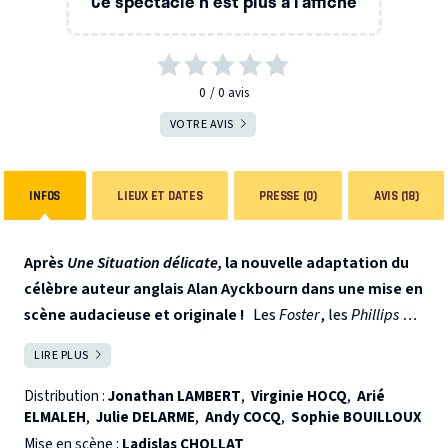
Ce spectacle n'est plus à l’affiche
0
0
avis
VOTRE AVIS
INFOS
LIEUX ET DATES
PRESSE (0)
AVIS (18)
Après
Une Situation délicate,
la nouvelle adaptation du
célèbre auteur anglais Alan Ayckbourn dans une mise en
scène audacieuse et originale !
Les
Foster
, les
Phillips
et
les
Chestnut
se connaissent bien, les trois hommes
LIRE PLUS
FERMER
travaillent ensemble.
Franck Foster
est le chef de ce petit
monde et
Bob Phillips
espère devenir son numéro deux très
Distribution :
Jonathan LAMBERT
,
Virginie HOCQ
,
Arié
ELMALEH
,
Julie DELARME
,
Andy COCQ
,
Sophie BOUILLOUX
prochainement,
William Pierreplume
vient quant à lui
d’intégrer l'entreprise.
Mise en scène :
Ladislas CHOLLAT
Cependant,
Fiona
Foster
et
Bob