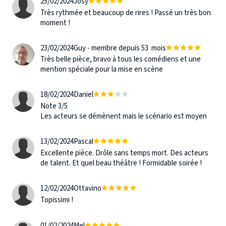
25/02/2024
Josy
Salle des Congrès Atlantia
Très rythmée et beaucoup de rires ! Passé un très bon
- 44500 LA BAULE ESCOUBLAC
moment !
Le 21/12/24 à 20:00
23/02/2024
Guy - membre depuis 53 mois
Très belle pièce, bravo à tous les comédiens et une
mention spéciale pour la mise en scène
18/02/2024
Daniel
Note 3/5
Les acteurs se démènent mais le scénario est moyen
13/02/2024
Pascal
Excellente pièce. Drôle sans temps mort. Des acteurs
de talent. Et quel beau théâtre ! Formidable soirée !
12/02/2024
Ottavino
Topissimi !
01/02/2024
Mel