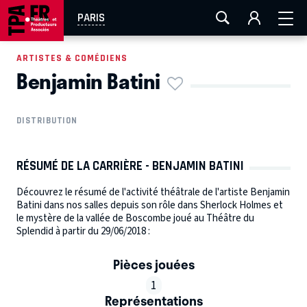
AIX-MARSEILLE
AURAY
CAEN
LA ROCHELLE
PARIS
ROUEN
TOULOUSE
FESTIVAL OFF AVIGNON
ARTISTES & COMÉDIENS
Benjamin Batini
EN TOURNÉE
DISTRIBUTION
RÉSUMÉ DE LA CARRIÈRE - BENJAMIN BATINI
Découvrez le résumé de l'activité théâtrale de l'artiste Benjamin
Batini dans nos salles depuis son rôle dans Sherlock Holmes et
le mystère de la vallée de Boscombe joué au Théâtre du
Splendid à partir du 29/06/2018 :
Pièces jouées
1
Représentations