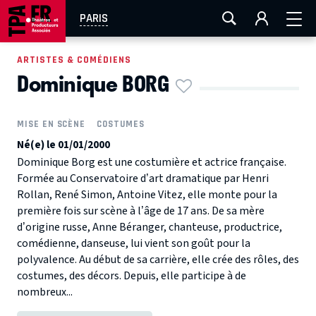
AIX-MARSEILLE
AURAY
CAEN
LA ROCHELLE
PARIS
ROUEN
TOULOUSE
FESTIVAL OFF AVIGNON
ARTISTES & COMÉDIENS
Dominique BORG
EN TOURNÉE
MISE EN SCÈNE
COSTUMES
Né(e) le 01/01/2000
Dominique Borg est une costumière et actrice française.
Formée au Conservatoire d’art dramatique par Henri
Rollan, René Simon, Antoine Vitez, elle monte pour la
première fois sur scène à l’âge de 17 ans. De sa mère
d’origine russe, Anne Béranger, chanteuse, productrice,
comédienne, danseuse, lui vient son goût pour la
polyvalence. Au début de sa carrière, elle crée des rôles, des
costumes, des décors. Depuis, elle participe à de
nombreux...