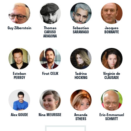
Guy Zilberstein
Thomas
Sebastiao
Jacques
CARUSO
SARAMAGO
BONNAFFE
ARAGONA
Esteban
Firat CELIK
Tadrina
Virginie de
PERROY
HOCKING
CLAUSADE
Alex GOUDE
Nina MEURISSE
Amanda
Eric-Emmanuel
STHERS
SCHMITT