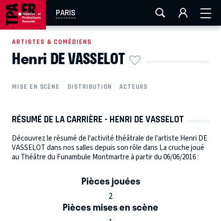
AIX-MARSEILLE
AURAY
CAEN
LA ROCHELLE
PARIS
ROUEN
TOULOUSE
FESTIVAL OFF AVIGNON
ARTISTES & COMÉDIENS
Henri DE VASSELOT
EN TOURNÉE
MISE EN SCÈNE
DISTRIBUTION
ACTEURS
RÉSUMÉ DE LA CARRIÈRE - HENRI DE VASSELOT
Découvrez le résumé de l'activité théâtrale de l'artiste Henri DE
VASSELOT dans nos salles depuis son rôle dans La cruche joué
au Théâtre du Funambule Montmartre à partir du 06/06/2016 :
Pièces jouées
2
Pièces mises en scène