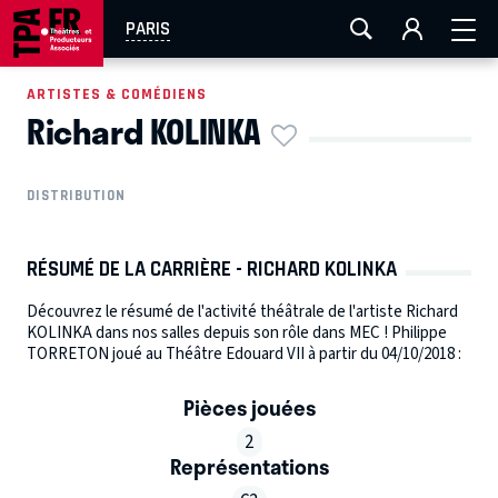
AIX-MARSEILLE
AURAY
CAEN
LA ROCHELLE
PARIS
ROUEN
TOULOUSE
FESTIVAL OFF AVIGNON
ARTISTES & COMÉDIENS
Richard KOLINKA
EN TOURNÉE
DISTRIBUTION
RÉSUMÉ DE LA CARRIÈRE - RICHARD KOLINKA
Découvrez le résumé de l'activité théâtrale de l'artiste Richard
KOLINKA dans nos salles depuis son rôle dans MEC ! Philippe
TORRETON joué au Théâtre Edouard VII à partir du 04/10/2018 :
Pièces jouées
2
Représentations