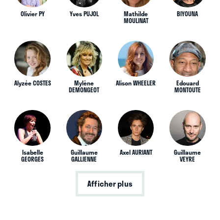
Olivier PY
Yves PUJOL
Mathilde
BIYOUNA
MOULINAT
Alyzée COSTES
Mylène
Alison WHEELER
Edouard
DEMONGEOT
MONTOUTE
Isabelle
Guillaume
Axel AURIANT
Guillaume
GEORGES
GALLIENNE
VEYRE
Afficher plus