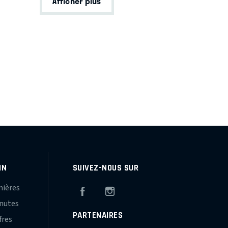
Afficher plus
IN
SUIVEZ-NOUS SUR
mières
Facebook
Instagram
inutes
PARTENAIRES
fres