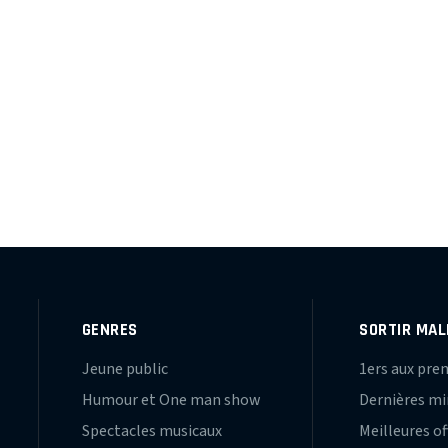
GENRES
SORTIR MAL
Jeune public
1ers aux pre
Humour et One man show
Dernières m
Spectacles musicaux
Meilleures of