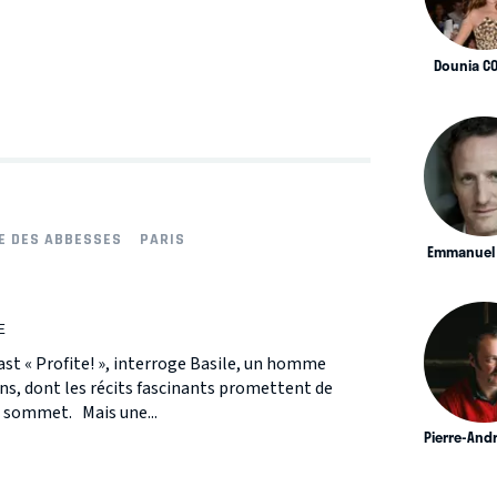
Dounia C
E DES ABBESSES
PARIS
Emmanuel 
E
st « Profite! », interroge Basile, un homme
ns, dont les récits fascinants promettent de
 sommet. Mais une...
Pierre-And