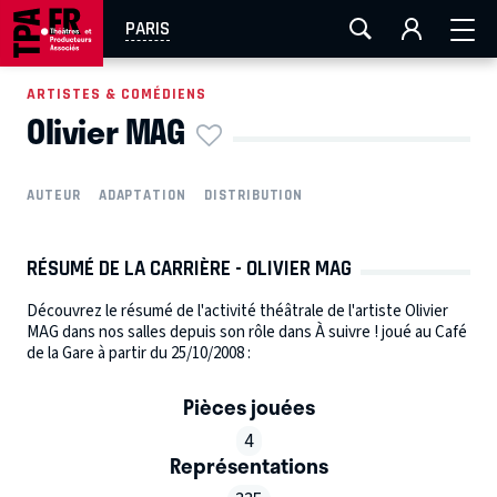
AIX-MARSEILLE
AURAY
CAEN
LA ROCHELLE
PARIS
ROUEN
TOULOUSE
FESTIVAL OFF AVIGNON
ARTISTES & COMÉDIENS
Olivier MAG
EN TOURNÉE
AUTEUR
ADAPTATION
DISTRIBUTION
RÉSUMÉ DE LA CARRIÈRE - OLIVIER MAG
Découvrez le résumé de l'activité théâtrale de l'artiste Olivier
MAG dans nos salles depuis son rôle dans À suivre ! joué au Café
de la Gare à partir du 25/10/2008 :
Pièces jouées
4
Représentations