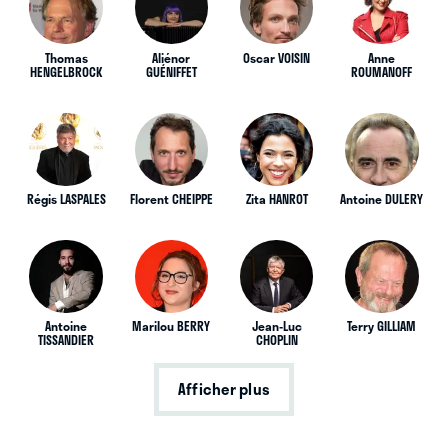
Thomas
Aliénor
Oscar VOISIN
Anne
HENGELBROCK
GUÉNIFFET
ROUMANOFF
Régis LASPALES
Florent CHEIPPE
Zita HANROT
Antoine DULERY
Antoine
Marilou BERRY
Jean-Luc
Terry GILLIAM
TISSANDIER
CHOPLIN
Afficher plus