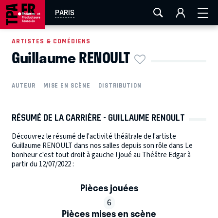
AIX-MARSEILLE
AURAY
CAEN
LA ROCHELLE
PARIS
ROUEN
TOULOUSE
FESTIVAL OFF AVIGNON
ARTISTES & COMÉDIENS
Guillaume RENOULT
EN TOURNÉE
AUTEUR
MISE EN SCÈNE
DISTRIBUTION
RÉSUMÉ DE LA CARRIÈRE - GUILLAUME RENOULT
Découvrez le résumé de l'activité théâtrale de l'artiste
Guillaume RENOULT dans nos salles depuis son rôle dans Le
bonheur c'est tout droit à gauche ! joué au Théâtre Edgar à
partir du 12/07/2022 :
Pièces jouées
6
Pièces mises en scène