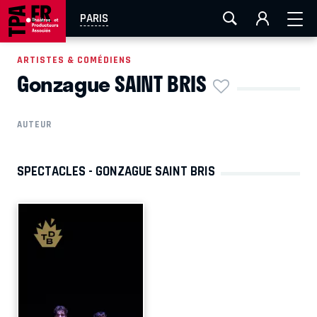
AIX-MARSEILLE
AURAY
CAEN
LA ROCHELLE
PARIS
ROUEN
TOULOUSE
FESTIVAL OFF AVIGNON
ARTISTES & COMÉDIENS
Gonzague SAINT BRIS
EN TOURNÉE
AUTEUR
SPECTACLES - GONZAGUE SAINT BRIS