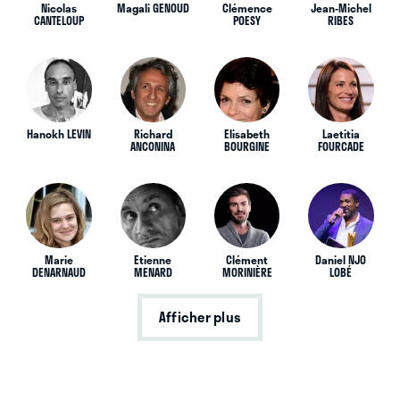
Nicolas
Magali GENOUD
Clémence
Jean-Michel
CANTELOUP
POESY
RIBES
Hanokh LEVIN
Richard
Elisabeth
Laetitia
ANCONINA
BOURGINE
FOURCADE
Marie
Etienne
Clément
Daniel NJO
DENARNAUD
MENARD
MORINIÈRE
LOBÉ
Afficher plus