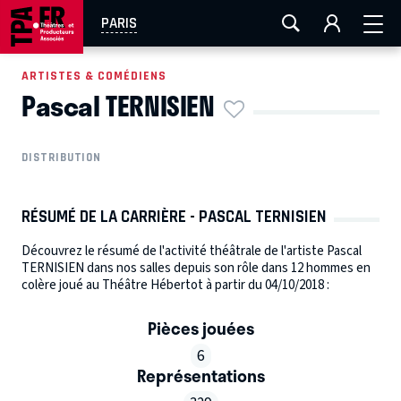
AIX-MARSEILLE
AURAY
CAEN
LA ROCHELLE
PARIS
ROUEN
TOULOUSE
FESTIVAL OFF AVIGNON
ARTISTES & COMÉDIENS
Pascal TERNISIEN
EN TOURNÉE
DISTRIBUTION
RÉSUMÉ DE LA CARRIÈRE - PASCAL TERNISIEN
Découvrez le résumé de l'activité théâtrale de l'artiste Pascal
TERNISIEN dans nos salles depuis son rôle dans 12 hommes en
colère joué au Théâtre Hébertot à partir du 04/10/2018 :
Pièces jouées
6
Représentations