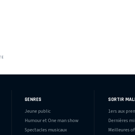
TE
GENRES
SORTIR MAL
Jeune public
1ers aux pre
Humour et One man show
Dernières m
Spectacles musicaux
Meilleures of