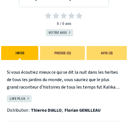
0
0
avis
VOTRE AVIS
INFOS
PRESSE (0)
AVIS (0)
Si vous écoutiez mieux ce qui se dit la nuit dans les herbes
de tous les jardins du monde, vous sauriez que le plus
grand raconteur d’histoires de tous les temps fut Kalika,
le plumeur de lune.
Sa vie avait pourtant très mal
LIRE PLUS
FERMER
commencé. Quand Kalika naquit, ce fut la consternation.
De mémoire de mille-pattes, on n’avait jamais vu un bébé
Distribution :
Thierno DIALLO
,
Florian GENILLEAU
mille-pattes naître sans pattes. L’enfance de Kalika fut
terrible ! Posé sur une feuille d’églantier, il ne pouvait rien