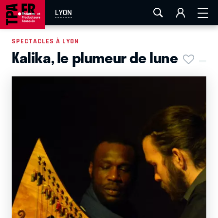
AIX-MARSEILLE
AURAY
CAEN
LA ROCHELLE
LYON
ROUEN
TOULOUSE
FESTIVAL OFF AVIGNON
SPECTACLES À LYON
Kalika, le plumeur de lune
EN TOURNÉE