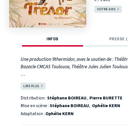
VOTRE AVIS
INFOS
PRESSE (
Une production 9thermidor, avec le soutien de : Théâtr
Bazacle CMCAS Toulouse, Théâtre Jules Julien Toulouse
Prix du Jury OFF en salle du Festival Mondial des 
LIRE PLUS
FERMER
Mézières 2021
Distribution :
Stéphane BOIREAU
,
Pierre BURETTE
Le petit Jim Hawkins, qui mène une vie tranquille à l
Mise en scène :
Stéphane BOIREAU
,
Ophélie KERN
une série d’aventures en possession d’une mystérieuse
Adaptation :
Ophélie KERN
docteur Livesey et le Comte Trelawney, il embarque à 
Trésor. Mais l’équipage se révèle être en réalité une