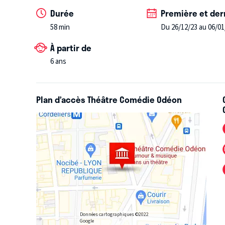
et ses amis réussiront-ils à échapper aux pirates, à tr
Durée
Première et der
Angleterre ?
58 min
Du 26/12/23 au 06/01
À partir de
Une adaptation du chef-d’œuvre de Stevenson pour 
6 ans
Plan d’accès Théâtre Comédie Odéon
Données cartographiques ©2022
Google