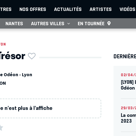
TRES
NOS OFFRES
ACTUALITÉS
ARTISTES
VIDÉOS
NANTES
AUTRES VILLES
EN TOURNÉE
YON
 Trésor
DERNIÈR
e Odéon - Lyon
02/04/
[LYON] 
SON
Odéon 
 n'est plus à l’affiche
29/03/
La com
2023