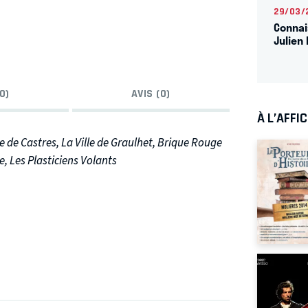
29/03/
Connai
Julien 
0)
AVIS (0)
À L’AFFI
e de Castres, La Ville de Graulhet, Brique Rouge
, Les Plasticiens Volants
Théâtres de Marionnettes de Charleville-
’auberge de l’Amiral Benbow, se retrouve par
 carte au trésor. Aidé par ses amis, le
bord de l’Hispanola, à la recherche de l’Ile au
 bande de pirates - menée par John Silver.
Jim