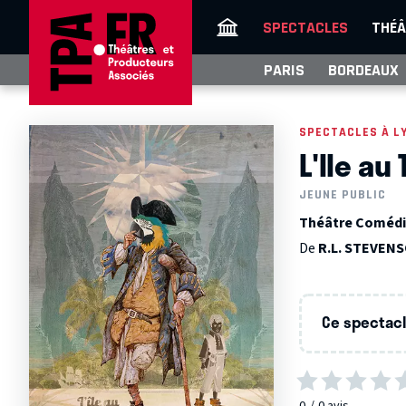
SPECTACLES
THÉÂ
PARIS
BORDEAUX
SPECTACLES À L
L'Ile au
JEUNE PUBLIC
Théâtre Comédi
De
R.L. STEVEN
Ce spectacle
0
0
avis