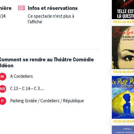
ouver le trésor et à rentrer sains et saufs en
nière
Infos et réservations
/24
Ce spectacle n'est plus à
l’affiche
PROCHAINE
théâtre d’objets.
Comment se rendre au Théâtre Comédie
Odéon
PROCHAINE
A Cordeliers
C 13 – C 14 – C 3…
Parking Grolée / Cordeliers / République
PROCHAINE