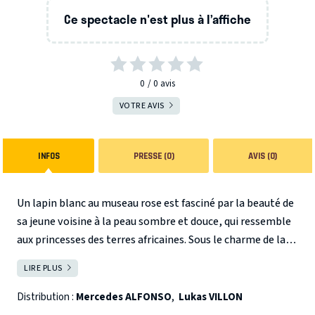
Ce spectacle n'est plus à l’affiche
0
0
avis
VOTRE AVIS
INFOS
PRESSE (0)
AVIS (0)
Un lapin blanc au museau rose est fasciné par la beauté de
sa jeune voisine à la peau sombre et douce, qui ressemble
aux princesses des terres africaines. Sous le charme de la
jolie petite fille aux cheveux tirebouchonnés, le lapin
LIRE PLUS
FERMER
blanc s'interroge: comment faut-il faire pour avoir une
fille aussi jolie et aussi noire qu’elle ? Se plonger dans un
Distribution :
Mercedes ALFONSO
,
Lukas VILLON
bain de peinture sombre? Manger des baies noires jusqu'à