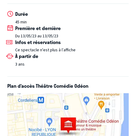
l’indigestion ou bien boire du café jusqu’à en perdre le
Durée
sommeil ?
Une histoire pleine d’humour et de tendresse
45 min
qui aborde avec finesse la question des origines, inspirée
Première et dernière
de la grande auteure brésilienne Ana Maria Machado.
Du 13/05/23 au 13/05/23
Infos et réservations
Ce spectacle n'est plus à l’affiche
À partir de
3 ans
Plan d’accès Théâtre Comédie Odéon