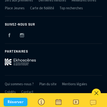
1ers aux premières
Dernières minutes
Meilleures offres
Place Jeunes
Carte de fidélité
Top recherches
SUIVEZ-NOUS SUR
Facebook
Instagram
PARTENAIRES
Qui sommes-nous ?
Plan du site
Mentions légales
Crédits
Contact
Réserver
© 2026 Théâtres et Producteurs Associés