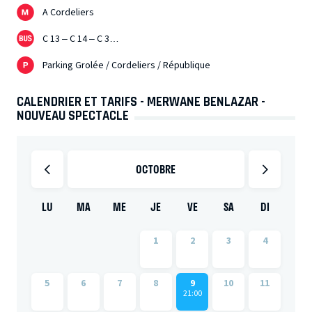
A Cordeliers
C 13 – C 14 – C 3…
Parking Grolée / Cordeliers / République
CALENDRIER ET TARIFS - MERWANE BENLAZAR -
NOUVEAU SPECTACLE
OCTOBRE
LU
MA
ME
JE
VE
SA
DI
1
2
3
4
5
6
7
8
9
10
11
21:00