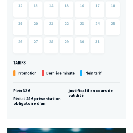
12
13
14
15
16
17
18
19
20
21
22
23
24
25
26
27
28
29
30
31
TARIFS
Promotion
Dernière minute
Plein tarif
Plein
32 €
justificatif en cours de
validité
Réduit
28 € présentation
obligatoire d'un