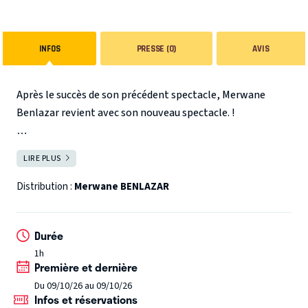
INFOS
PRESSE (0)
AVIS
Après le succès de son précédent spectacle, Merwane
Benlazar revient avec son nouveau spectacle. !
Le saviez-vous ?
LIRE PLUS
FERMER
Merwane Benlazar est chroniqueur sur France Inter dans
l’émission Zoom Zoom Zen.
(Spectacle recommandé à
Distribution :
Merwane BENLAZAR
partir de 16 ans)
Durée
1h
Première et dernière
Du 09/10/26 au 09/10/26
Infos et réservations