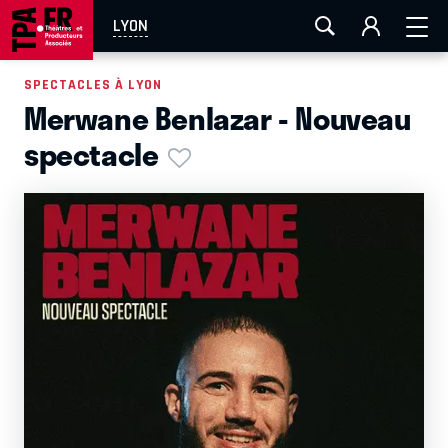
AIX-MARSEILLE
AURAY
CAEN
LA ROCHELLE
LYON
ROUEN
TOULOUSE
FESTIVAL OFF AVIGNON
SPECTACLES À LYON
Merwane Benlazar - Nouveau
EN TOURNÉE
spectacle